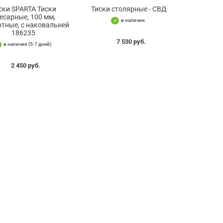
ски SPARTA Тиски
Тиски столярные - СВД
есарные, 100 мм,
в наличии
тные, с наковальней
186235
7 530 руб.
в наличии (5-7 дней)
2 450 руб.