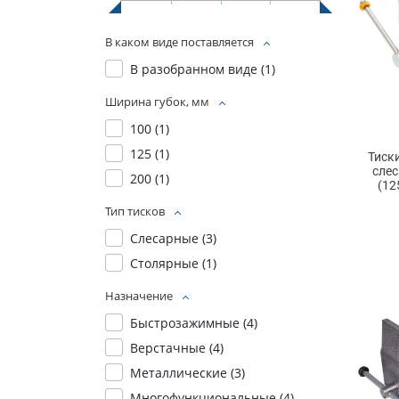
В каком виде поставляется
В разобранном виде (
1
)
Ширина губок, мм
100 (
1
)
125 (
1
)
Тиск
сле
200 (
1
)
(12
Тип тисков
Слесарные (
3
)
Столярные (
1
)
Назначение
Быстрозажимные (
4
)
Верстачные (
4
)
Металлические (
3
)
Многофункциональные (
4
)