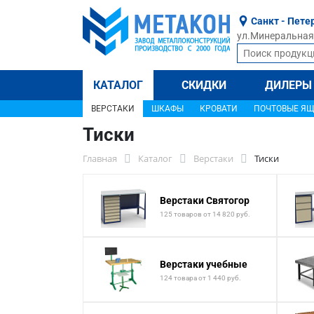
Санкт - Пете
ул.Минеральная, 
КАТАЛОГ
СКИДКИ
ДИЛЕРЫ
ВЕРСТАКИ
ШКАФЫ
КРОВАТИ
ПОЧТОВЫЕ Я
Тиски
Главная
Каталог
Верстаки
Тиски
Верстаки Святогор
125 товаров от 14 820 руб.
Верстаки учебные
124 товара от 1 440 руб.