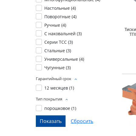
Настольные (
4
)
Поворотные (
4
)
Ручные (
4
)
Тиск
С наковальней (
3
)
ТП
Серии ТСС (
3
)
Стальные (
3
)
Универсальные (
4
)
Чугунные (
3
)
Гарантийный срок
12 месяцев (
1
)
Тип покрытия
порошковое (
1
)