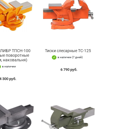
АЛИБР ТПСН-100
Тиски слесарные TC-125
ные поворотные
в наличии (7 дней)
м, наковальня)
в наличии
6 790 руб.
4 300 руб.