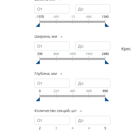
-1370
-691
-13
666
1345
Ширина, мм
Крес
330
868
1405
1943
2480
Глубина, мм
0
223
445
668
890
Количество секций, шт
2
3
4
4
5