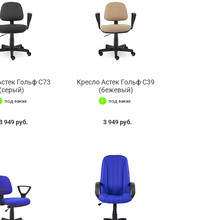
Астек Гольф С73
Кресло Астек Гольф С39
(серый)
(бежевый)
под заказ
под заказ
3 949 руб.
3 949 руб.