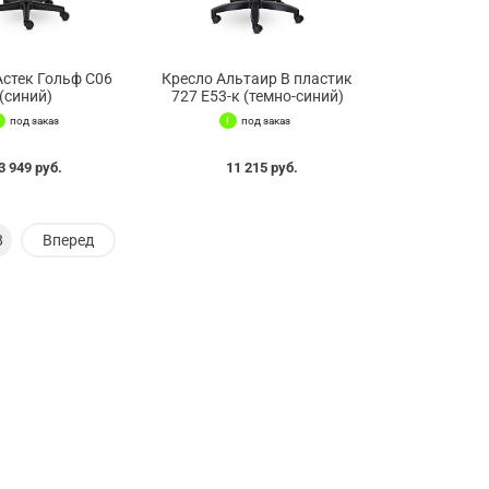
Астек Гольф С06
Кресло Альтаир В пластик
(синий)
727 Е53-к (темно-синий)
под заказ
под заказ
3 949 руб.
11 215 руб.
8
Вперед