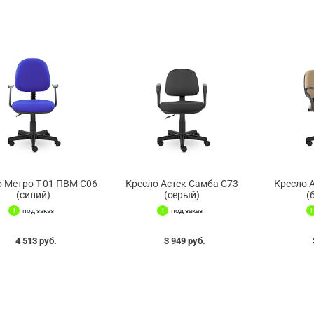
 Метро Т-01 ПВМ С06
Кресло Астек Самба С73
Кресло 
(синий)
(серый)
(
под заказ
под заказ
4 513 руб.
3 949 руб.