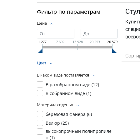
Стул
Фильтр по параметрам
Купит
Цена
специ
всево
1 277
7 602
13 928
20 253
26 579
Сорти
Цвет
В каком виде поставляется
В разобранном виде (
12
)
В собранном виде (
1
)
Материал сиденья
берёзовая фанера (
6
)
Велюр (
25
)
высокопрочный полипропиле
н (
1
)