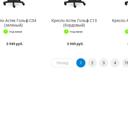
ло Астек Гольф С34
Кресло Астек Гольф С13
Кресло 
(зеленый)
(бордовый)
под заказ
под заказ
3 949 руб.
3 949 руб.
Назад
1
2
3
4
7