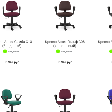
ло Астек Самба С13
Кресло Астек Гольф С08
Кресло 
(бордовый)
(коричневый)
под заказ
под заказ
3 949 руб.
3 949 руб.