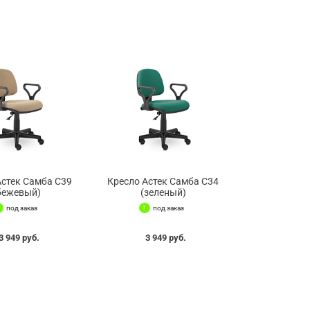
Астек Самба С39
Кресло Астек Самба С34
бежевый)
(зеленый)
под заказ
под заказ
3 949 руб.
3 949 руб.