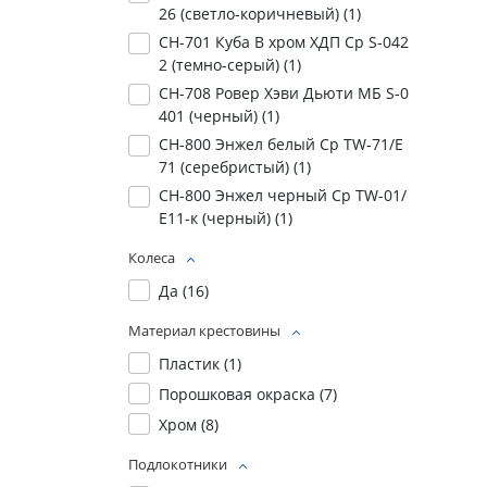
26 (светло-коричневый) (
1
)
СН-701 Куба В хром ХДП Ср S-042
2 (темно-серый) (
1
)
СН-708 Ровер Хэви Дьюти МБ S-0
401 (черный) (
1
)
СН-800 Энжел белый Ср TW-71/Е
71 (серебристый) (
1
)
СН-800 Энжел черный Ср TW-01/
Е11-к (черный) (
1
)
Колеса
Да (
16
)
Материал крестовины
Пластик (
1
)
Порошковая окраска (
7
)
Хром (
8
)
Подлокотники