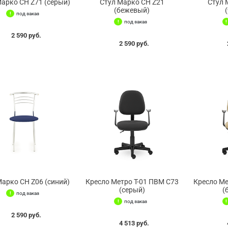
Марко СН Z71 (серый)
Стул Марко СН Z21
Стул 
(бежевый)
под заказ
под заказ
2 590 руб.
2 590 руб.
Марко СН Z06 (синий)
Кресло Метро Т-01 ПВМ С73
Кресло Ме
(серый)
(
под заказ
под заказ
2 590 руб.
4 513 руб.