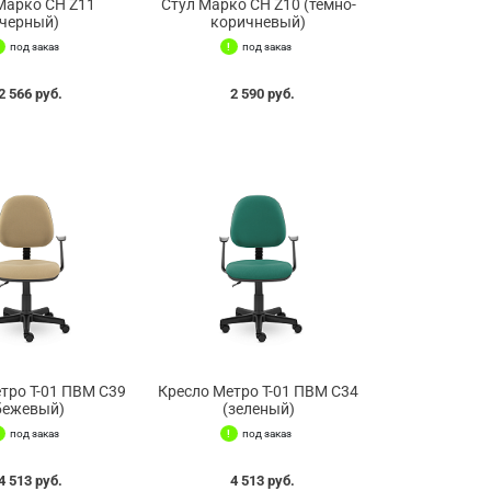
Марко СН Z11
Стул Марко СН Z10 (темно-
(черный)
коричневый)
под заказ
под заказ
2 566 руб.
2 590 руб.
тро Т-01 ПВМ С39
Кресло Метро Т-01 ПВМ С34
бежевый)
(зеленый)
под заказ
под заказ
4 513 руб.
4 513 руб.