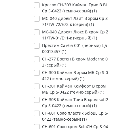
Кресло СН-303 Кайман Трио В BL
Ср S-0422 (темно-серый) (
1
)
МС-040 Директ Лайт В хром Ср Z
71/TW-72/Е72-к (серый) (
1
)
МС-040 Директ Люкс В хром Ср Z
11/TW-01/Е11-к (черный) (
1
)
Престиж Самба С01 (черный) ЦБ-
00013457 (
1
)
СН-277 Бостон В хром Moderno 0
2 (серый) (
1
)
СН-300 Кайман В хром МБ Ср S-0
422 (темно-серый) (
1
)
СН-301 Кайман Комфорт В хром
МБ Ср S-0422 (темно-серый) (
1
)
СН-303 Кайман Трио В хром soft2
Ср S-0422 (темно-серый) (
1
)
СН-601 Соло пластик SoloBL Ср S-
0422 (темно-серый) (
1
)
СН-601 Соло хром SoloCH Ср S-04