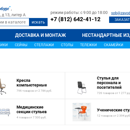
рбург
,
режим работы: с 9:00 до 18:00
spb@zavod
д 13, литер А
+7 (812) 642-41-12
ЗАКАЗАТ
ДОСТАВКА И МОНТАЖ
НЕСТАНДАРТНЫЕ ИЗ
ЩИКИ
СЕЙФЫ
СТЕЛЛАЖИ
СТОЛЫ
ТЕЛЕЖКИ
СКАМЕЙКИ
Стулья для
Кресла
персонала и
компьютерные
посетителей
796 товаров от 2 786 руб.
726 товаров от 1 277 ру
Медицинские
Ученические сту
секции стульев
12 товаров от 2 394 руб
4 товара от 7 500 руб.