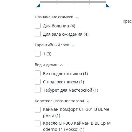
Назначение скамеек
Крес
Для больниц (
4
)
Для зала ожидания (
4
)
Гарантийный срок
1 (
3
)
Вид изделия
Без подлокотников (
1
)
С подлокотником (
1
)
Табурет для мастерской (
1
)
Короткое название товара
Кайман Комфорт СН-301 В BL Че
рный (
1
)
Кресло СН-300 Кайман В BL Ср M
oderno 11 (мокко) (
1
)