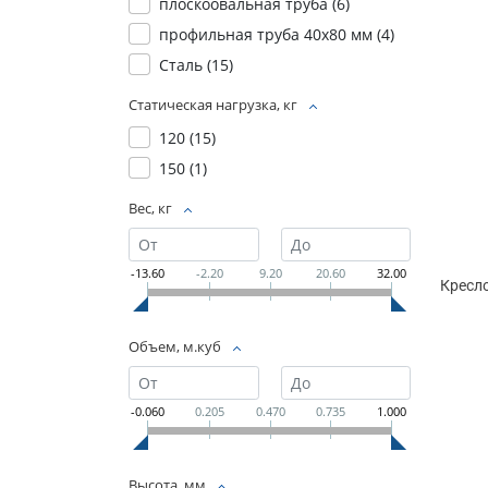
плоскоовальная труба (
6
)
профильная труба 40х80 мм (
4
)
Сталь (
15
)
Статическая нагрузка, кг
120 (
15
)
150 (
1
)
Вес, кг
-13.60
-2.20
9.20
20.60
32.00
Кресло
Объем, м.куб
-0.060
0.205
0.470
0.735
1.000
Высота, мм