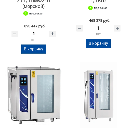
20-1/1ПМФ2-01
1/1ВП2
(морской)
под заказ
под заказ
468 378 руб.
893 447 руб.
шт
шт
В корзину
В корзину