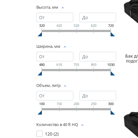
Высота, мм
320
420
520
620
720
Ширина, мм
Бак д
подог
480
618
755
893
1030
Объем, литр
100
150
200
250
300
Количество в 40 ft HQ
120 (
2
)