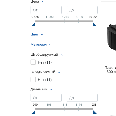
Цена
9 528
11 385
13 243
15 100
16 958
Цвет
Материал
Штабелируемый
Нет (
11
)
Пласт
Вкладываемый
300 
Нет (
11
)
Длина, мм
990
1051
1113
1174
1235