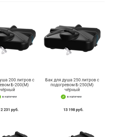
уша 200 литров с
Бак для душа 250 литров с
евом Б-200(М)
подогревом Б-250(М)
чёрный
чёрный
в наличии
в наличии
12 231 руб.
13 198 руб.