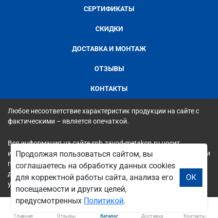
СЕРТИФИКАТЫ
СКИДКИ
ДОСТАВКА И МОНТАЖ
ОТЗЫВЫ
КОНТАКТЫ
Любое несоответствие характеристик продукции на сайте с
фактическими – является опечаткой.
Вся информация на сайте spb.zavod-metakon.ru носит
исключительно ознакомительный и справочный характер и ни
Продолжая пользоваться сайтом, вы
при каких условиях не является публичной офертой. Всю
соглашаетесь на обработку данных cookies
дополнительную информацию можно узнать по телефонам
для корректной работы сайта, анализа его
ОК
указанным на сайте.
посещаемости и других целей,
предусмотренных
Политикой
.
Главная
Отзывы
Каталог
Доставка
Контакты