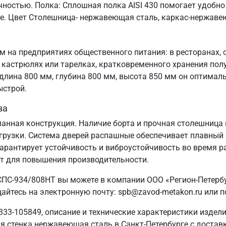
чностью. Полка: Сплошная полка AISI 430 помогает удобн
ые. Цвет Столешница- нержавеющая сталь, каркас-нержаве
 на предприятиях общественного питания: в ресторанах, 
кастрюлях или тарелках, кратковременного хранения пол
лина 800 мм, глубина 800 мм, высота 850 мм он оптимал
ыстрой.
ва
манная конструкция. Наличие борта и прочная столешница 
узки. Система дверей распашные обеспечивает плавный х
гарантирует устойчивость и виброустойчивость во время р
ат для повышения производительности.
СПС-934/808НТ вы можете в компании ООО «Регион-Петербур
айтесь на электронную почту: spb@zavod-metakon.ru или 
333-105849, описание и технические характеристики издели
я стенка нержавеющая сталь в Санкт‑Петербурге с доставко