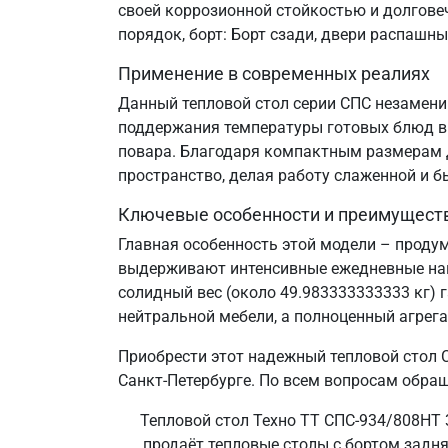
своей коррозионной стойкостью и долгове
порядок, борт: Борт сзади, двери распашн
Применение в современных реалиях
Данный тепловой стол серии СПС незаменим
поддержания температуры готовых блюд в 
повара. Благодаря компактным размерам д
пространство, делая работу слаженной и б
Ключевые особенности и преимущест
Главная особенность этой модели – проду
выдерживают интенсивные ежедневные нагр
солидный вес (около 49.983333333333 кг) 
нейтральной мебели, а полноценный агрег
Приобрести этот надежный тепловой стол 
Санкт‑Петербурге. По всем вопросам обращ
Тепловой стол Техно ТТ СПС-934/808НТ 
продаёт тепловые столы с бортом задня