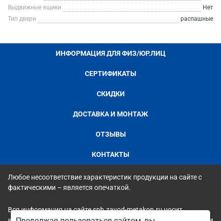
Выдвижные ящики
Нет
Тип двери
распашные
ИНФОРМАЦИЯ ДЛЯ ФИЗ/ЮР.ЛИЦ
СЕРТИФИКАТЫ
СКИДКИ
ДОСТАВКА И МОНТАЖ
ОТЗЫВЫ
КОНТАКТЫ
Любое несоответствие характеристик продукции на сайте с
фактическими – является опечаткой.
Вся информация на сайте spb.zavod-metakon.ru носит
исключительно ознакомительный и справочный характер и ни
Продолжая пользоваться сайтом, вы