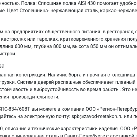
чностью. Полка: Сплошная полка AISI 430 помогает удобн
ные. Цвет Столешница- нержавеющая сталь, каркас-нержав
 на предприятиях общественного питания: в ресторанах, 
кастрюлях или тарелках, кратковременного хранения пол
лина 600 мм, глубина 800 мм, высота 850 мм он оптимал
ыстрой.
ва
манная конструкция. Наличие борта и прочная столешница 
узки. Система дверей распашные обеспечивает плавный х
 устойчивость и виброустойчивость во время работы. Это н
ения производительности.
ПС-834/608Т вы можете в компании ООО «Регион-Петербург
айтесь на электронную почту: spb@zavod-metakon.ru или 
0, описание и технические характеристики изделия. ООО «Р
енка оцинкованная сталь в Санкт‑Петербурге с доставкой п