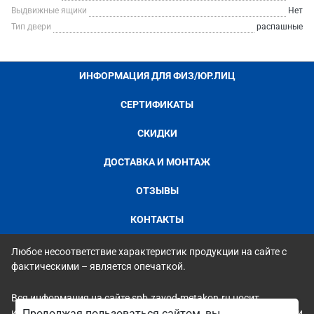
Выдвижные ящики
Нет
Тип двери
распашные
ИНФОРМАЦИЯ ДЛЯ ФИЗ/ЮР.ЛИЦ
СЕРТИФИКАТЫ
СКИДКИ
ДОСТАВКА И МОНТАЖ
ОТЗЫВЫ
КОНТАКТЫ
Любое несоответствие характеристик продукции на сайте с
фактическими – является опечаткой.
Вся информация на сайте spb.zavod-metakon.ru носит
исключительно ознакомительный и справочный характер и ни
Продолжая пользоваться сайтом, вы