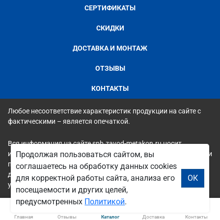
СЕРТИФИКАТЫ
СКИДКИ
ДОСТАВКА И МОНТАЖ
ОТЗЫВЫ
КОНТАКТЫ
Любое несоответствие характеристик продукции на сайте с
фактическими – является опечаткой.
Вся информация на сайте spb.zavod-metakon.ru носит
Продолжая пользоваться сайтом, вы
исключительно ознакомительный и справочный характер и ни
при каких условиях не является публичной офертой. Всю
соглашаетесь на обработку данных cookies
дополнительную информацию можно узнать по телефонам
для корректной работы сайта, анализа его
ОК
указанным на сайте.
посещаемости и других целей,
предусмотренных
Политикой
.
Главная
Отзывы
Каталог
Доставка
Контакты