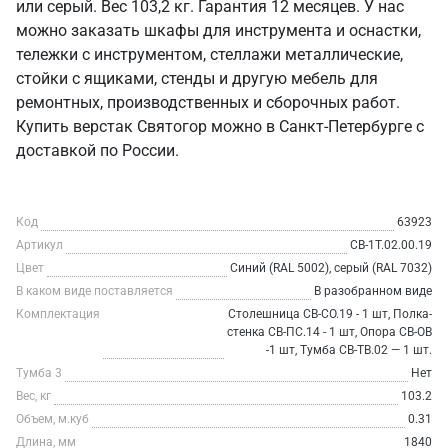
или серый. Вес 103,2 кг. Гарантия 12 месяцев. У нас
можно заказать шкафы для инструмента и оснастки,
тележки с инструментом, стеллажи металлические,
стойки с ящиками, стенды и другую мебель для
ремонтных, производственных и сборочных работ.
Купить верстак Святогор можно в Санкт‑Петербурге с
доставкой по России.
Код
63923
Артикул
СВ-1Т.02.00.19
Цвет
Синий (RAL 5002), серый (RAL 7032)
В каком виде поставляется
В разобранном виде
Комплектация
Столешница СВ-СО.19 - 1 шт, Полка-
стенка СВ-ПС.14 - 1 шт, Опора СВ-ОВ
-1 шт, Тумба СВ-ТВ.02 — 1 шт.
Тумба 3
Нет
Вес, кг
103.2
Объем, м.куб
0.31
Длина, мм
1840