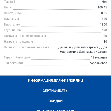
Тумба 3
Нет
Вес, кг
109.45
Объем, м.куб
0.35
Длина, мм
1840
Высота, мм
1350
Глубина, мм
690
Нагрузка на ящик верстака, кг
30
Нагрузка на ящик, кг
30
Варианты исполнения верстака
Дешевые / Для автосервиса / Для
мастерских / Для тисков / Столы
Гарантийный срок
12 месяцев
Тип покрытия
порошковое
ИНФОРМАЦИЯ ДЛЯ ФИЗ/ЮР.ЛИЦ
СЕРТИФИКАТЫ
СКИДКИ