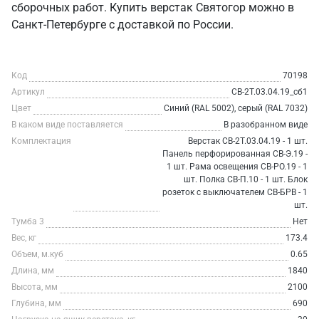
сборочных работ. Купить верстак Святогор можно в
Санкт‑Петербурге с доставкой по России.
Код
70198
Артикул
СВ-2Т.03.04.19_сб1
Цвет
Синий (RAL 5002), серый (RAL 7032)
В каком виде поставляется
В разобранном виде
Комплектация
Верстак СВ-2Т.03.04.19 - 1 шт.
Панель перфорированная СВ-Э.19 -
1 шт. Рама освещения СВ-РО.19 - 1
шт. Полка СВ-П.10 - 1 шт. Блок
розеток с выключателем СВ-БРВ - 1
шт.
Тумба 3
Нет
Вес, кг
173.4
Объем, м.куб
0.65
Длина, мм
1840
Высота, мм
2100
Глубина, мм
690