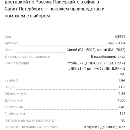
доставкой по России. Приезжайте в офис в
Санкт‑Петербурге — покажем производство и
поможем с выбором.
Код
63991
Артикул
ЛВ-2Т.04.04
Цвет
Синий (RAL 5002), серый (RAL 7032)
В каком виде поставляется
В разобранном виде
Комплектация
Столешница ЛВ-СО.15 - 1 шт, Полка
ЛВ-П2Т - 1 шт, Тумба ЛВ-ТВ.04 — 2
шт.
Тумба 3
Нет
Вес, кг
71.8
Объем, м.куб
0.33
Длина, мм
1500
Высота, мм
840
Глубина, мм
415
Нагрузка на ящик верстака, кг
30
Варианты исполнения верстака
В гараж / Дешевые / Для