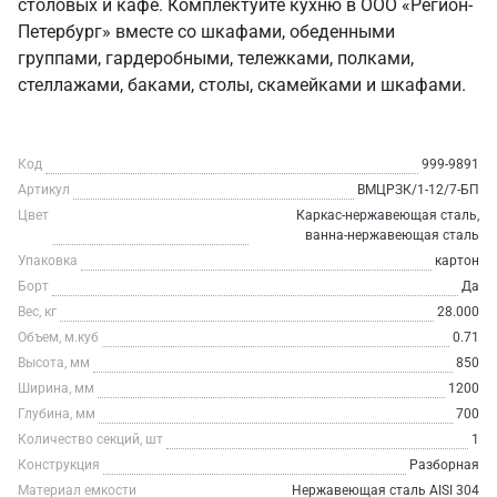
столовых и кафе. Комплектуйте кухню в ООО «Регион-
Петербург» вместе со шкафами, обеденными
группами, гардеробными, тележками, полками,
стеллажами, баками, столы, скамейками и шкафами.
Код
999-9891
Артикул
ВМЦРЗК/1-12/7-БП
Цвет
Каркас-нержавеющая сталь,
ванна-нержавеющая сталь
Упаковка
картон
Борт
Да
Вес, кг
28.000
Объем, м.куб
0.71
Высота, мм
850
Ширина, мм
1200
Глубина, мм
700
Количество секций, шт
1
Конструкция
Разборная
Материал емкости
Нержавеющая сталь AISI 304