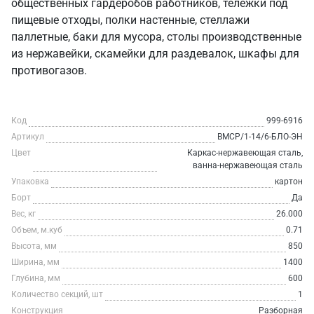
общественных гардеробов работников, тележки под
пищевые отходы, полки настенные, стеллажи
паллетные, баки для мусора, столы производственные
из нержавейки, скамейки для раздевалок, шкафы для
противогазов.
Код
999-6916
Артикул
ВМСР/1-14/6-БЛО-ЭН
Цвет
Каркас-нержавеющая сталь,
ванна-нержавеющая сталь
Упаковка
картон
Борт
Да
Вес, кг
26.000
Объем, м.куб
0.71
Высота, мм
850
Ширина, мм
1400
Глубина, мм
600
Количество секций, шт
1
Конструкция
Разборная