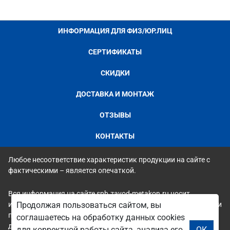
ИНФОРМАЦИЯ ДЛЯ ФИЗ/ЮР.ЛИЦ
СЕРТИФИКАТЫ
СКИДКИ
ДОСТАВКА И МОНТАЖ
ОТЗЫВЫ
КОНТАКТЫ
Любое несоответствие характеристик продукции на сайте с
фактическими – является опечаткой.
Вся информация на сайте spb.zavod-metakon.ru носит
исключительно ознакомительный и справочный характер и ни
Продолжая пользоваться сайтом, вы
при каких условиях не является публичной офертой. Всю
соглашаетесь на обработку данных cookies
дополнительную информацию можно узнать по телефонам
для корректной работы сайта, анализа его
ОК