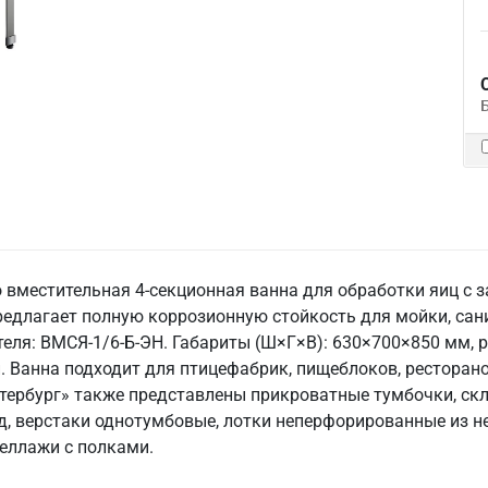
 вместительная 4-секционная ванна для обработки яиц с 
редлагает полную коррозионную стойкость для мойки, сан
еля: ВМСЯ-1/6-Б-ЭН. Габариты (Ш×Г×В): 630×700×850 мм, 
он. Ванна подходит для птицефабрик, пищеблоков, ресторан
тербург» также представлены прикроватные тумбочки, ск
д, верстаки однотумбовые, лотки неперфорированные из н
еллажи с полками.