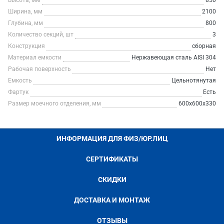
Высота, мм
850
Ширина, мм
2100
Глубина, мм
800
Количество секций, шт
3
Конструкция
сборная
Материал емкости
Нержавеющая сталь AISI 304
Рабочая поверхность
Нет
Емкость
Цельнотянутая
Фартук
Есть
Размер моечного отделения, мм
600х600х330
ИНФОРМАЦИЯ ДЛЯ ФИЗ/ЮР.ЛИЦ
СЕРТИФИКАТЫ
СКИДКИ
ДОСТАВКА И МОНТАЖ
ОТЗЫВЫ