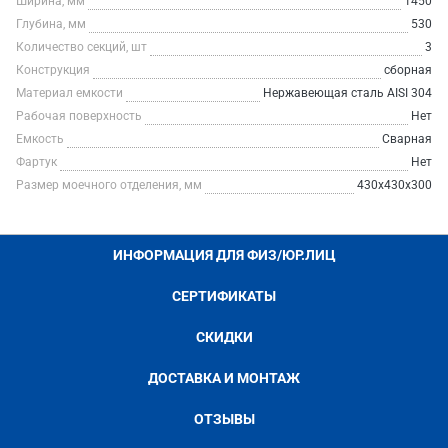
Ширина, мм
1450
Глубина, мм
530
Количество секций, шт
3
Конструкция
сборная
Материал емкости
Нержавеющая сталь AISI 304
Рабочая поверхность
Нет
Емкость
Сварная
Фартук
Нет
Размер моечного отделения, мм
430х430х300
ИНФОРМАЦИЯ ДЛЯ ФИЗ/ЮР.ЛИЦ
СЕРТИФИКАТЫ
СКИДКИ
ДОСТАВКА И МОНТАЖ
ОТЗЫВЫ