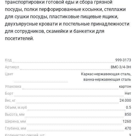
транспортировки готовой еды и сбора грязной
посуды, полки перфорированные косынки, стеллажи
для сушки посуды, пластиковые пищевые ящики,
двухъярусные кровати и постельные принадлежности
для сотрудников, скамейки и банкетки для
посетителей.
Код
999-3173
Артикул
ВМС-3/4-ЭН
Цвет
Каркас-нержавеющая сталь,
ванна-нержавеющая сталь
Упаковка
картон
Борт
Нет
Вес, кг
24.000
Объем, м.куб
0.5
Высота, мм
850
Ширина, мм
1260
Глубина, мм
470
Количество секций, шт
3