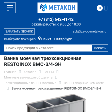
0
+7 (812) 642-41-12
режим работы: с 9:00 до 18:00
spb@zavod-metakon.ru
ЗАКАЗАТЬ ЗВОНОК
Выберите локацию:
Санкт - Петербург
Ванна моечная треххсекционная
RESTOINOX ВМС-3/4-ЭН
Главная
Каталог
Ванны
Моечные ванны для общепита
Трехсекционные ванны моечные
Ванны сварные 3 ёмкости
Ванна моечная треххсекционная RESTOINOX ВМС-3/4-ЭН