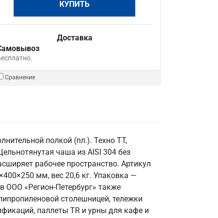
КУПИТЬ
Доставка
Самовывоз
Бесплатно.
Сравнение
нительной полкой (пл.). Техно ТТ,
ельнотянутая чаша из AISI 304 без
асширяет рабочее пространство. Артикул
400×250 мм, вес 20,6 кг. Упаковка —
 в ООО «Регион-Петербург» также
олипропиленовой столешницей, тележки
ификаций, паллеты TR и урны для кафе и