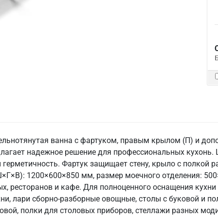
ельнотянутая ванна с фартуком, правым крылом (П) и допол
лагает надежное решение для профессиональных кухонь. Ц
 герметичность. Фартук защищает стену, крыло с полкой р
×Г×В): 1200×600×850 мм, размер моечного отделения: 500×
ых, ресторанов и кафе. Для полноценного оснащения кухни
и, лари сборно-разборные овощные, столы с буковой и п
овой, полки для столовых приборов, стеллажи разных мод