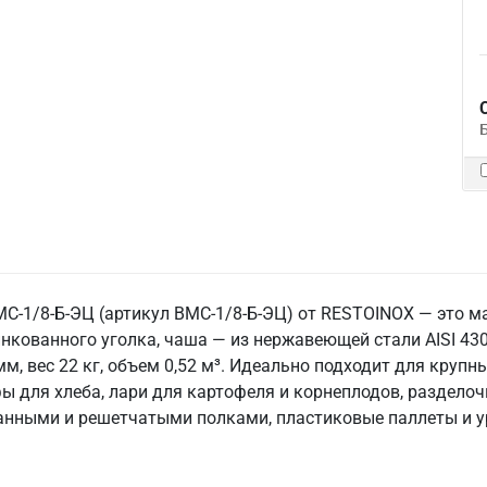
С-1/8-Б-ЭЦ (артикул ВМС-1/8-Б-ЭЦ) от RESTOINOX — это 
нкованного уголка, чаша — из нержавеющей стали AISI 430
м, вес 22 кг, объем 0,52 м³. Идеально подходит для крупн
 для хлеба, лари для картофеля и корнеплодов, разделоч
анными и решетчатыми полками, пластиковые паллеты и у