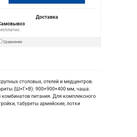
Доставка
Самовывоз
Бесплатно.
Сравнение
упных столовых, отелей и медцентров.
бариты (Ш×Г×В): 900×900×400 мм, чаша:
в и комбинатов питания. Для комплексного
ройки, табуреты армейские, лотки