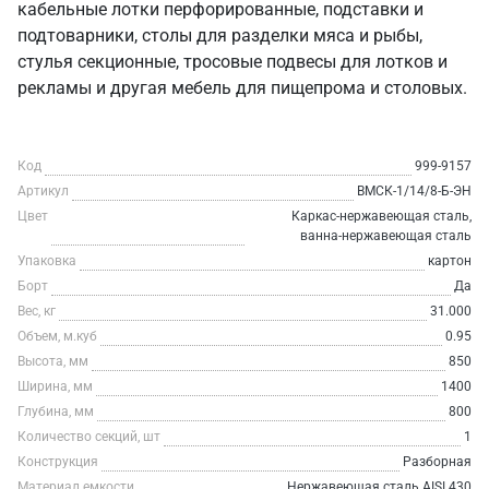
кабельные лотки перфорированные, подставки и
подтоварники, столы для разделки мяса и рыбы,
стулья секционные, тросовые подвесы для лотков и
рекламы и другая мебель для пищепрома и столовых.
Код
999-9157
Артикул
ВМСК-1/14/8-Б-ЭН
Цвет
Каркас-нержавеющая сталь,
ванна-нержавеющая сталь
Упаковка
картон
Борт
Да
Вес, кг
31.000
Объем, м.куб
0.95
Высота, мм
850
Ширина, мм
1400
Глубина, мм
800
Количество секций, шт
1
Конструкция
Разборная
Материал емкости
Нержавеющая сталь AISI 430