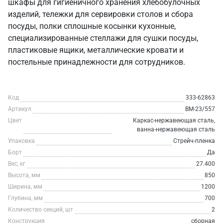
шкафы для гигиеничного хранения хлебобулочных
изделий, тележки для сервировки столов и сбора
посуды, полки сплошные косынки кухонные,
специализированные стеллажи для сушки посуды,
пластиковые ящики, металлические кровати и
постельные принадлежности для сотрудников.
Код
333-62863
Артикул
ВМ-23/557
Цвет
Каркас-нержавеющая сталь,
ванна-нержавеющая сталь
Упаковка
Стрейч-пленка
Борт
Да
Вес, кг
27.400
Высота, мм
850
Ширина, мм
1200
Глубина, мм
700
Количество секций, шт
2
Конструкция
сборная