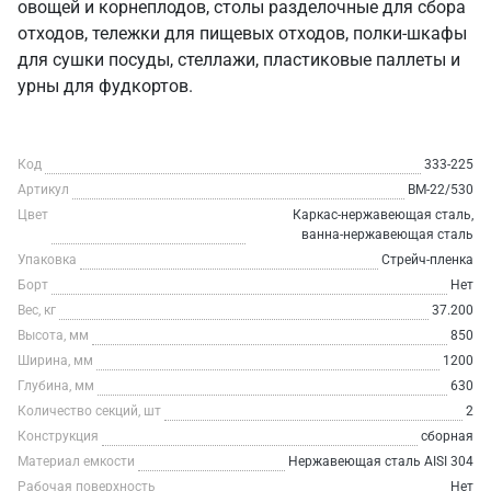
овощей и корнеплодов, столы разделочные для сбора
отходов, тележки для пищевых отходов, полки-шкафы
для сушки посуды, стеллажи, пластиковые паллеты и
урны для фудкортов.
Код
333-225
Артикул
ВМ-22/530
Цвет
Каркас-нержавеющая сталь,
ванна-нержавеющая сталь
Упаковка
Стрейч-пленка
Борт
Нет
Вес, кг
37.200
Высота, мм
850
Ширина, мм
1200
Глубина, мм
630
Количество секций, шт
2
Конструкция
сборная
Материал емкости
Нержавеющая сталь AISI 304
Рабочая поверхность
Нет