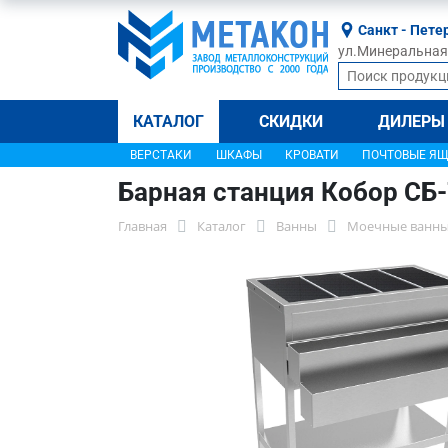
Санкт - Пете
ул.Минеральная, 
КАТАЛОГ
СКИДКИ
ДИЛЕРЫ
ВЕРСТАКИ
ШКАФЫ
КРОВАТИ
ПОЧТОВЫЕ Я
Барная станция Кобор СБ
Главная
Каталог
Ванны
Моечные ванны