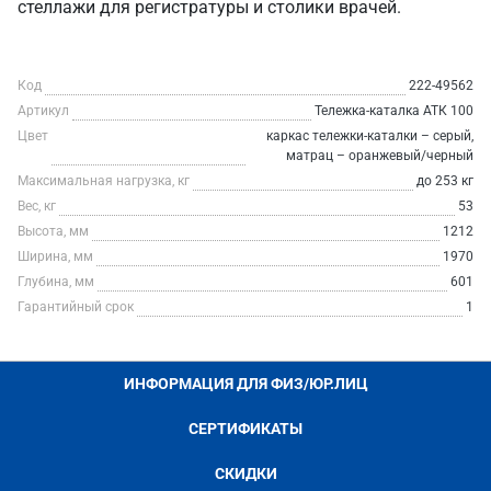
стеллажи для регистратуры и столики врачей.
Код
222-49562
Артикул
Тележка-каталка АТК 100
Цвет
каркас тележки-каталки – серый,
матрац – оранжевый/черный
Максимальная нагрузка, кг
до 253 кг
Вес, кг
53
Высота, мм
1212
Ширина, мм
1970
Глубина, мм
601
Гарантийный срок
1
ИНФОРМАЦИЯ ДЛЯ ФИЗ/ЮР.ЛИЦ
СЕРТИФИКАТЫ
СКИДКИ