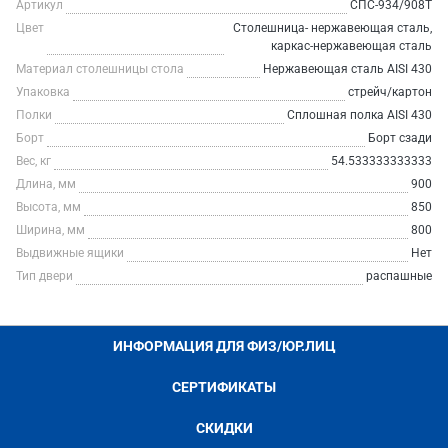
Артикул
СПС-934/908Т
Цвет
Столешница- нержавеющая сталь,
каркас-нержавеющая сталь
Материал столешницы стола
Нержавеющая сталь AISI 430
Упаковка
стрейч/картон
Полки
Сплошная полка AISI 430
Борт
Борт сзади
Вес, кг
54.533333333333
Длина, мм
900
Высота, мм
850
Ширина, мм
800
Выдвижные ящики
Нет
Тип двери
распашные
ИНФОРМАЦИЯ ДЛЯ ФИЗ/ЮР.ЛИЦ
СЕРТИФИКАТЫ
СКИДКИ