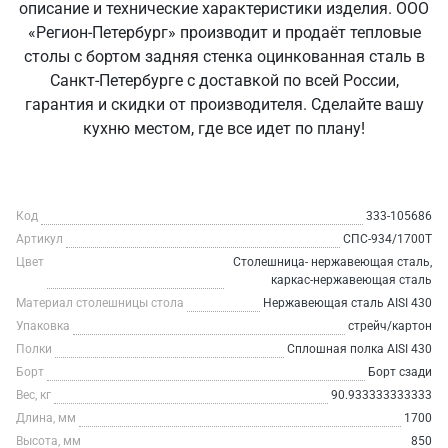
описание и технические характеристики изделия. ООО
«Регион-Петербург» производит и продаёт тепловые
столы с бортом задняя стенка оцинкованная сталь в
Санкт‑Петербурге с доставкой по всей России,
гарантия и скидки от производителя. Сделайте вашу
кухню местом, где все идет по плану!
Код
333-105686
Артикул
СПС-934/1700Т
Цвет
Столешница- нержавеющая сталь,
каркас-нержавеющая сталь
Материал столешницы стола
Нержавеющая сталь AISI 430
Упаковка
стрейч/картон
Полки
Сплошная полка AISI 430
Борт
Борт сзади
Вес, кг
90.933333333333
Длина, мм
1700
Высота, мм
850