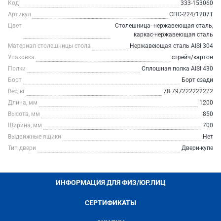
Код
333-153060
Артикул
СПС-224/1207Т
Цвет
Столешница- нержавеющая сталь,
каркас-нержавеющая сталь
Материал столешницы стола
Нержавеющая сталь AISI 304
Упаковка
стрейч/картон
Полки
Сплошная полка AISI 430
Борт
Борт сзади
Вес, кг
78.797222222222
Длина, мм
1200
Высота, мм
850
Ширина, мм
700
Выдвижные ящики
Нет
Тип двери
Двери-купе
ИНФОРМАЦИЯ ДЛЯ ФИЗ/ЮР.ЛИЦ
СЕРТИФИКАТЫ