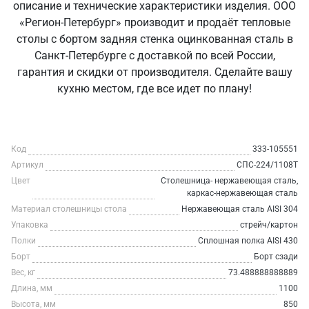
описание и технические характеристики изделия. ООО
«Регион-Петербург» производит и продаёт тепловые
столы с бортом задняя стенка оцинкованная сталь в
Санкт‑Петербурге с доставкой по всей России,
гарантия и скидки от производителя. Сделайте вашу
кухню местом, где все идет по плану!
Код
333-105551
Артикул
СПС-224/1108Т
Цвет
Столешница- нержавеющая сталь,
каркас-нержавеющая сталь
Материал столешницы стола
Нержавеющая сталь AISI 304
Упаковка
стрейч/картон
Полки
Сплошная полка AISI 430
Борт
Борт сзади
Вес, кг
73.488888888889
Длина, мм
1100
Высота, мм
850