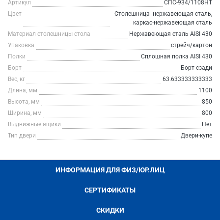
Артикул
СПС-934/1108НТ
Цвет
Столешница- нержавеющая сталь,
каркас-нержавеющая сталь
Материал столешницы стола
Нержавеющая сталь AISI 430
Упаковка
стрейч/картон
Полки
Сплошная полка AISI 430
Борт
Борт сзади
Вес, кг
63.633333333333
Длина, мм
1100
Высота, мм
850
Ширина, мм
800
Выдвижные ящики
Нет
Тип двери
Двери-купе
ИНФОРМАЦИЯ ДЛЯ ФИЗ/ЮР.ЛИЦ
СЕРТИФИКАТЫ
СКИДКИ