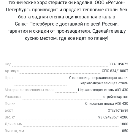
технические характеристики изделия. ООО «Регион-
Петербург» производит и продаёт тепловые столы без
борта задняя стенка оцинкованная сталь в
Санкт‑Петербурге с доставкой по всей России,
гарантия и скидки от производителя. Сделайте вашу
кухню местом, где все идет по плану!
Код
333-105672
Артикул
СПС-834/1800Т
Цвет
Столешница- нержавеющая сталь,
каркас-нержавеющая сталь
Материал столешницы стола
Нержавеющая сталь AISI 430
Упаковка
стрейч/картон
Полки
Сплошная полка AISI 430
Борт
Отсутствует
Вес, кг
93.624285714286
Длина, мм
1800
Высота, мм
850