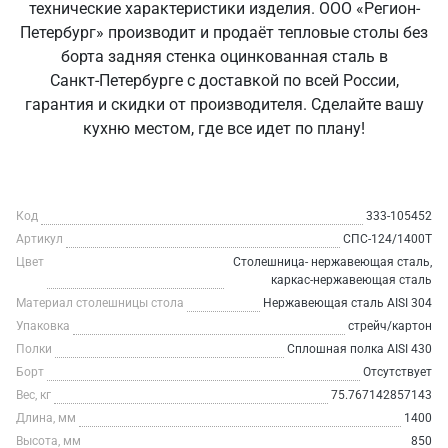
технические характеристики изделия. ООО «Регион-
Петербург» производит и продаёт тепловые столы без
борта задняя стенка оцинкованная сталь в
Санкт‑Петербурге с доставкой по всей России,
гарантия и скидки от производителя. Сделайте вашу
кухню местом, где все идет по плану!
Код
333-105452
Артикул
СПС-124/1400Т
Цвет
Столешница- нержавеющая сталь,
каркас-нержавеющая сталь
Материал столешницы стола
Нержавеющая сталь AISI 304
Упаковка
стрейч/картон
Полки
Сплошная полка AISI 430
Борт
Отсутствует
Вес, кг
75.767142857143
Длина, мм
1400
Высота, мм
850