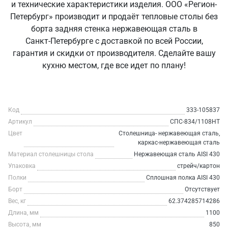
и технические характеристики изделия. ООО «Регион-
Петербург» производит и продаёт тепловые столы без
борта задняя стенка нержавеющая сталь в
Санкт‑Петербурге с доставкой по всей России,
гарантия и скидки от производителя. Сделайте вашу
кухню местом, где все идет по плану!
Код
333-105837
Артикул
СПС-834/1108НТ
Цвет
Столешница- нержавеющая сталь,
каркас-нержавеющая сталь
Материал столешницы стола
Нержавеющая сталь AISI 430
Упаковка
стрейч/картон
Полки
Сплошная полка AISI 430
Борт
Отсутствует
Вес, кг
62.374285714286
Длина, мм
1100
Высота, мм
850