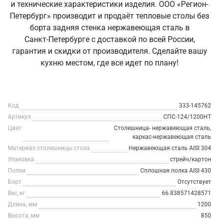
и технические характеристики изделия. ООО «Регион-
Петербург» производит и продаёт тепловые столы без
борта задняя стенка нержавеющая сталь в
Санкт‑Петербурге с доставкой по всей России,
гарантия и скидки от производителя. Сделайте вашу
кухню местом, где все идет по плану!
Код
333-145762
Артикул
СПС-124/1200НТ
Цвет
Столешница- нержавеющая сталь,
каркас-нержавеющая сталь
Материал столешницы стола
Нержавеющая сталь AISI 304
Упаковка
стрейч/картон
Полки
Сплошная полка AISI 430
Борт
Отсутствует
Вес, кг
66.838571428571
Длина, мм
1200
Высота, мм
850