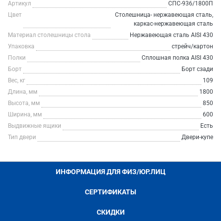
Артикул
СПС-936/1800П
Цвет
Столешница- нержавеющая сталь,
каркас-нержавеющая сталь
Материал столешницы стола
Нержавеющая сталь AISI 430
Упаковка
стрейч/картон
Полки
Сплошная полка AISI 430
Борт
Борт сзади
Вес, кг
109
Длина, мм
1800
Высота, мм
850
Ширина, мм
600
Выдвижные ящики
Есть
Тип двери
Двери-купе
ИНФОРМАЦИЯ ДЛЯ ФИЗ/ЮР.ЛИЦ
СЕРТИФИКАТЫ
СКИДКИ