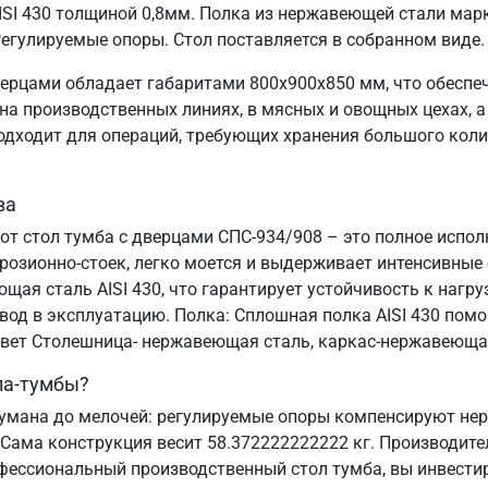
SI 430 толщиной 0,8мм. Полка из нержавеющей стали марк
егулируемые опоры. Стол поставляется в собранном виде.
ерцами обладает габаритами 800х900х850 мм, что обеспе
а производственных линиях, в мясных и овощных цехах, а 
подходит для операций, требующих хранения большого коли
ва
от стол тумба с дверцами СПС-934/908 – это полное испо
озионно-стоек, легко моется и выдерживает интенсивные
ая сталь AISI 430, что гарантирует устойчивость к нагруз
ввод в эксплуатацию. Полка: Сплошная полка AISI 430 пом
 Цвет Столешница- нержавеющая сталь, каркас-нержавеюща
ла-тумбы?
умана до мелочей: регулируемые опоры компенсируют неро
 Сама конструкция весит 58.372222222222 кг. Производите
офессиональный производственный стол тумба, вы инвестир