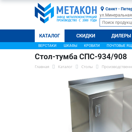
Санкт - Пете
ул.Минеральная, 
КАТАЛОГ
СКИДКИ
ДИЛЕРЫ
ВЕРСТАКИ
ШКАФЫ
КРОВАТИ
ПОЧТОВЫЕ Я
Стол-тумба СПС-934/908
Главная
Каталог
Столы
Производственн