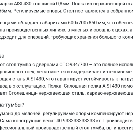
арки AISI 430 толщиной 0,8мм. Полка из нержавеющей ста
55мм. Регулируемые опоры. Стол поставляется в собранно
ерцами обладает габаритами 600х700х850 мм, что обеспе
а производственных линиях, в мясных и овощных цехах, а 
подходит для операций, требующих хранения большого коли
ва
от стол тумба с дверцами СПС-934/700 – это полное испо
озионно-стоек, легко моется и выдерживает интенсивные
ая сталь AISI 430, что гарантирует устойчивость к нагру
ввод в эксплуатацию. Полка: Сплошная полка AISI 430 пом
 Цвет Столешница- нержавеющая сталь, каркас-нержавеюща
ла-тумбы?
умана до мелочей: регулируемые опоры компенсируют неро
 Сама конструкция весит 40.933333333333 кг. Производите
офессиональный производственный стол тумба, вы инвестир