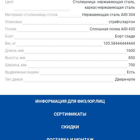
Цвет
Столешница- нержавеющая сталь,
каркас-нержавеющая сталь
Материал столешницы стола
Нержавеющая сталь AISI 304
Упаковка
стрейч/картон
Полки
Сплошная полка AISI 430
Борт
Борт сзади
Вес, кг
105.58444444444
Длина, мм
1600
Высота, мм
850
Ширина, мм
700
Выдвижные ящики
Есть
Тип двери
Двери-купе
ИНФОРМАЦИЯ ДЛЯ ФИЗ/ЮР.ЛИЦ
СЕРТИФИКАТЫ
СКИДКИ
ДОСТАВКА И МОНТАЖ