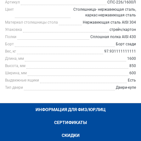
Артикул
СПС-226/1600Л
Цвет
Столешница- нержавеющая сталь,
каркас-нержавеющая сталь
Материал столешницы стола
Нержавеющая сталь AISI 304
Упаковка
стрейч/картон
Полки
Сплошная полка AISI 430
Борт
Борт сзади
Вес, кг
97.931111111111
Длина, мм
1600
Высота, мм
850
Ширина, мм
600
Выдвижные ящики
Есть
Тип двери
Двери-купе
ИНФОРМАЦИЯ ДЛЯ ФИЗ/ЮР.ЛИЦ
СЕРТИФИКАТЫ
СКИДКИ