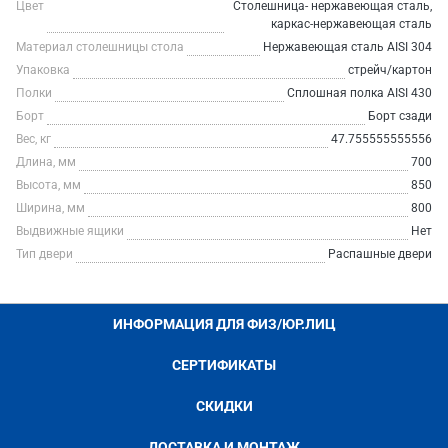
Цвет
Столешница- нержавеющая сталь,
каркас-нержавеющая сталь
Материал столешницы стола
Нержавеющая сталь AISI 304
Упаковка
стрейч/картон
Полки
Сплошная полка AISI 430
Борт
Борт сзади
Вес, кг
47.755555555556
Длина, мм
700
Высота, мм
850
Ширина, мм
800
Выдвижные ящики
Нет
Тип двери
Распашные двери
ИНФОРМАЦИЯ ДЛЯ ФИЗ/ЮР.ЛИЦ
СЕРТИФИКАТЫ
СКИДКИ
ДОСТАВКА И МОНТАЖ