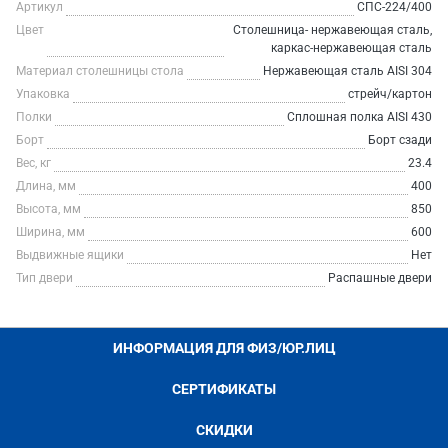
Артикул
СПС-224/400
Цвет
Столешница- нержавеющая сталь,
каркас-нержавеющая сталь
Материал столешницы стола
Нержавеющая сталь AISI 304
Упаковка
стрейч/картон
Полки
Сплошная полка AISI 430
Борт
Борт сзади
Вес, кг
23.4
Длина, мм
400
Высота, мм
850
Ширина, мм
600
Выдвижные ящики
Нет
Тип двери
Распашные двери
ИНФОРМАЦИЯ ДЛЯ ФИЗ/ЮР.ЛИЦ
СЕРТИФИКАТЫ
СКИДКИ