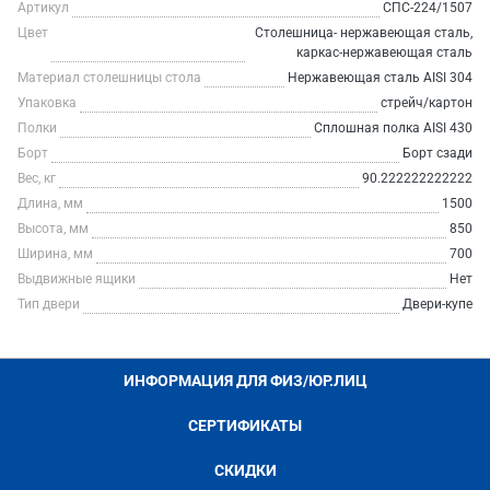
Артикул
СПС-224/1507
Цвет
Столешница- нержавеющая сталь,
каркас-нержавеющая сталь
Материал столешницы стола
Нержавеющая сталь AISI 304
Упаковка
стрейч/картон
Полки
Сплошная полка AISI 430
Борт
Борт сзади
Вес, кг
90.222222222222
Длина, мм
1500
Высота, мм
850
Ширина, мм
700
Выдвижные ящики
Нет
Тип двери
Двери-купе
ИНФОРМАЦИЯ ДЛЯ ФИЗ/ЮР.ЛИЦ
СЕРТИФИКАТЫ
СКИДКИ