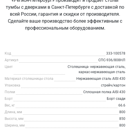
«Регион-Петербург» производит и продаёт столы
тумбы с дверками в Санкт‑Петербурге с доставкой по
всей России, гарантия и скидки от производителя.
Сделайте ваше производство более эффективным с
профессиональным оборудованием.
Код
333-100578
Артикул
СПС-936/808НЛ
Цвет
Столешница- нержавеющая сталь,
каркас-нержавеющая сталь
Материал столешницы стола
Нержавеющая сталь AISI 430
Упаковка
стрейч/картон
Полки
Сплошная полка AISI 430
Борт
Борт сзади
Вес, кг
66.6
Длина, мм
800
Высота, мм
850
Ширина, мм
800