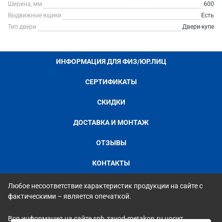
Ширина, мм
600
Выдвижные ящики
Есть
Тип двери
Двери-купе
ИНФОРМАЦИЯ ДЛЯ ФИЗ/ЮР.ЛИЦ
СЕРТИФИКАТЫ
СКИДКИ
ДОСТАВКА И МОНТАЖ
ОТЗЫВЫ
КОНТАКТЫ
Любое несоответствие характеристик продукции на сайте с
фактическими – является опечаткой.
Вся информация на сайте spb.zavod-metakon.ru носит