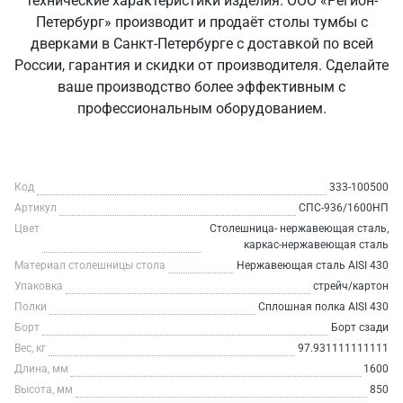
технические характеристики изделия. ООО «Регион-
Петербург» производит и продаёт столы тумбы с
дверками в Санкт‑Петербурге с доставкой по всей
России, гарантия и скидки от производителя. Сделайте
ваше производство более эффективным с
профессиональным оборудованием.
Код
333-100500
Артикул
СПС-936/1600НП
Цвет
Столешница- нержавеющая сталь,
каркас-нержавеющая сталь
Материал столешницы стола
Нержавеющая сталь AISI 430
Упаковка
стрейч/картон
Полки
Сплошная полка AISI 430
Борт
Борт сзади
Вес, кг
97.931111111111
Длина, мм
1600
Высота, мм
850