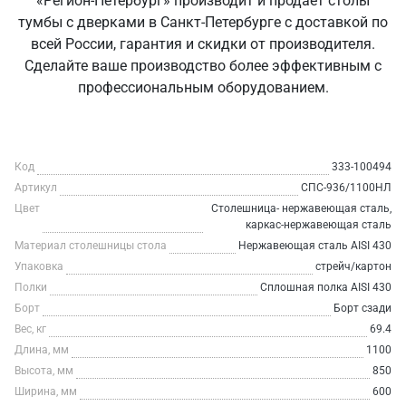
«Регион-Петербург» производит и продаёт столы
тумбы с дверками в Санкт‑Петербурге с доставкой по
всей России, гарантия и скидки от производителя.
Сделайте ваше производство более эффективным с
профессиональным оборудованием.
Код
333-100494
Артикул
СПС-936/1100НЛ
Цвет
Столешница- нержавеющая сталь,
каркас-нержавеющая сталь
Материал столешницы стола
Нержавеющая сталь AISI 430
Упаковка
стрейч/картон
Полки
Сплошная полка AISI 430
Борт
Борт сзади
Вес, кг
69.4
Длина, мм
1100
Высота, мм
850
Ширина, мм
600