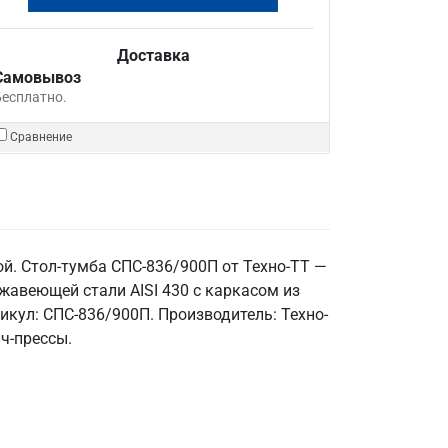
Доставка
Самовывоз
Бесплатно.
Сравнение
й. Стол-тумба СПС-836/900П от Техно-ТТ —
авеющей стали AISI 430 с каркасом из
тикул: СПС-836/900П. Производитель: Техно-
ич-прессы.