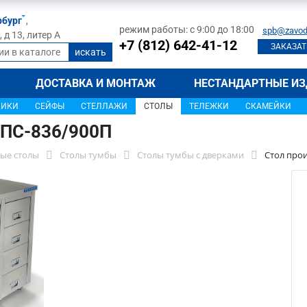
рбург
,
режим работы: с 9:00 до 18:00
spb@zavod
д 13, литер А
+7 (812) 642-41-12
ЗАКАЗАТ
ДОСТАВКА И МОНТАЖ
НЕСТАНДАРТНЫЕ ИЗ
ЩИКИ
СЕЙФЫ
СТЕЛЛАЖИ
СТОЛЫ
ТЕЛЕЖКИ
СКАМЕЙКИ
СПС-836/900П
ые столы
Столы тумбы
Столы тумбы с дверками
Стол про